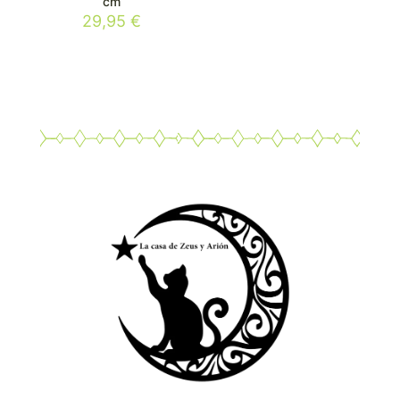
cm
29,95
€