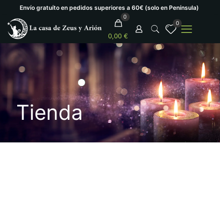
Envío gratuíto en pedidos superiores a 60€ (solo en Península)
0
0
0,00 €
Tienda