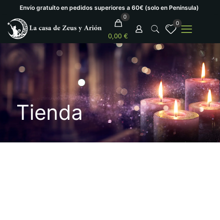
Envío gratuíto en pedidos superiores a 60€ (solo en Península)
0
0
0,00 €
Tienda