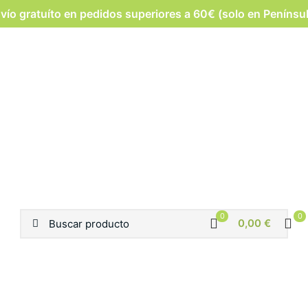
vío gratuíto en pedidos superiores a 60€ (solo en Penínsu
0
0
0,00 €