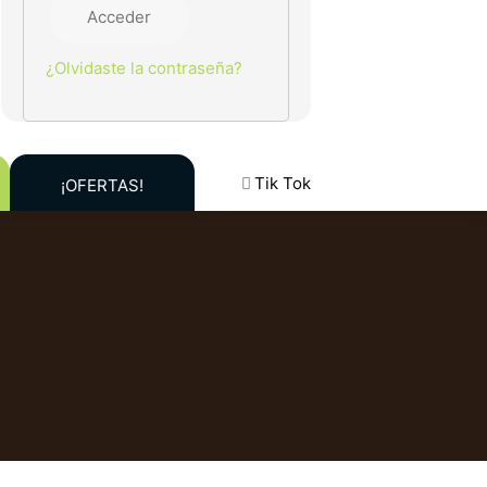
Acceder
¿Olvidaste la contraseña?
Tik Tok
¡OFERTAS!