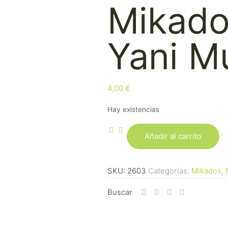
Mikad
Yani M
4,00
€
Hay existencias
Añadir al carrito
Mikado
PRADY
Yani
SKU:
2603
Categorías:
Mikados
,
Mua
Buscar
cantidad