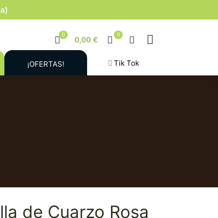
la)
0
0
0,00 €
Tik Tok
¡OFERTAS!
ella de Cuarzo Rosa