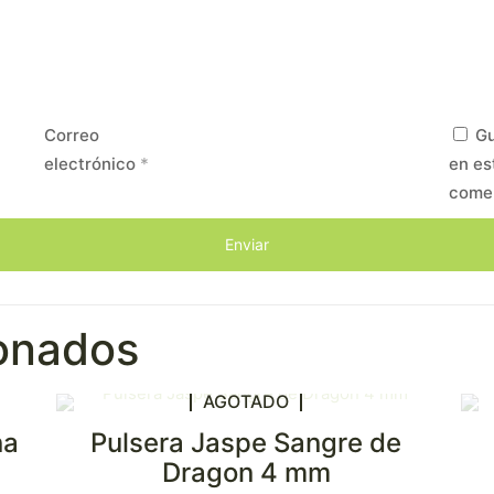
Correo
Gu
electrónico
*
en es
come
ionados
AGOTADO
na
Pulsera Jaspe Sangre de
Dragon 4 mm