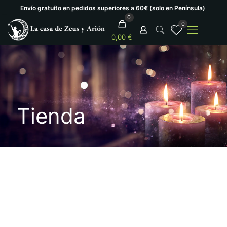
Envío gratuíto en pedidos superiores a 60€ (solo en Península)
0
0
0,00 €
Tienda