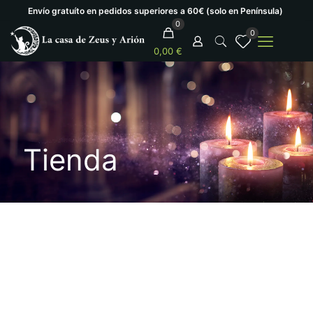
Envío gratuíto en pedidos superiores a 60€ (solo en Península)
0
0
0,00 €
Tienda