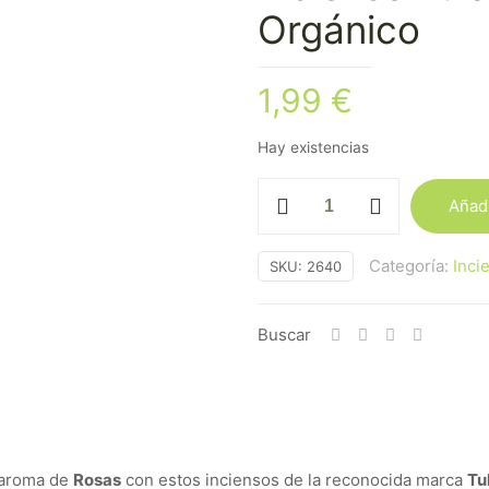
Orgánico
1,99
€
Hay existencias
Incienso
Añadi
Tulasi
Rosas
Categoría:
Inci
SKU:
2640
-
Orgánico
cantidad
Buscar
o aroma de
Rosas
con estos inciensos de la reconocida marca
Tu