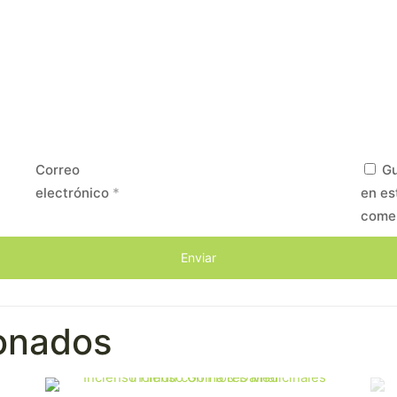
Correo
Gu
electrónico
*
en es
come
ionados