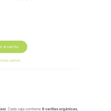
r al carrito
ensos varios
lasi
. Cada caja contiene
8 varillas orgánicas
,