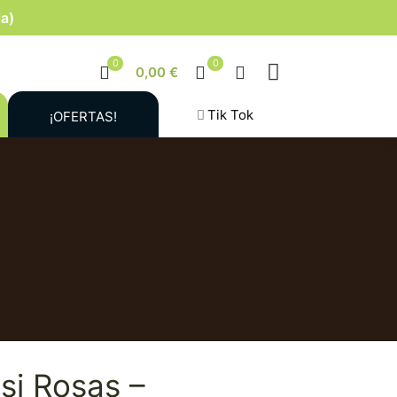
la)
0
0
0,00 €
Tik Tok
¡OFERTAS!
asi Rosas –