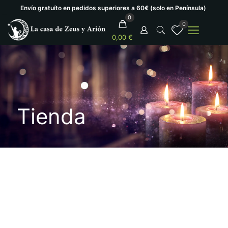
Envío gratuíto en pedidos superiores a 60€ (solo en Península)
0
0
0,00 €
Tienda