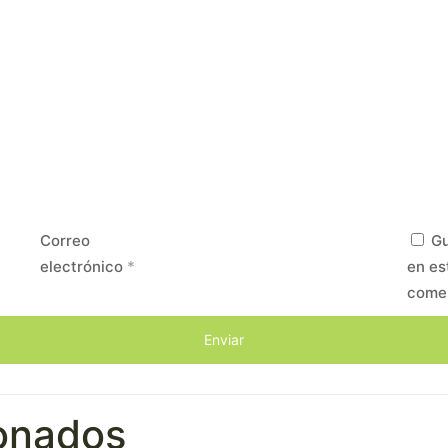
Correo
Gu
electrónico
*
en es
come
ionados