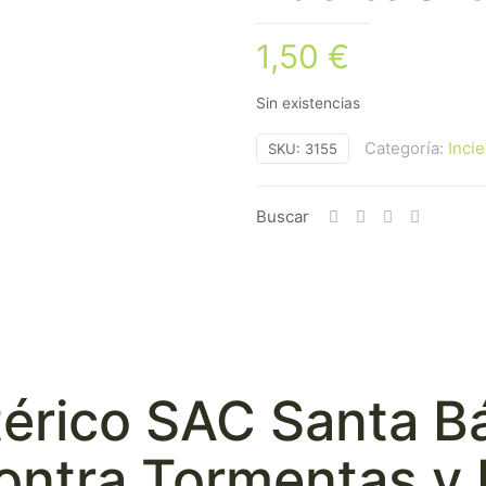
1,50
€
Sin existencias
Categoría:
Inci
SKU:
3155
Buscar
térico SAC Santa B
ontra Tormentas y 