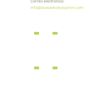
Correo electrónico:
info@lacasadezeusyarion.com
dos los derechos reservados | Desarrollado por
iBérica Online