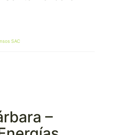
ensos SAC
árbara –
Energías