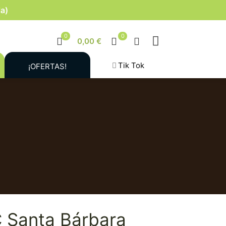
la)
0
0
0,00 €
Tik Tok
¡OFERTAS!
C Santa Bárbara