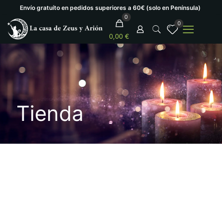
Envío gratuíto en pedidos superiores a 60€ (solo en Península)
0
0
0,00 €
Tienda