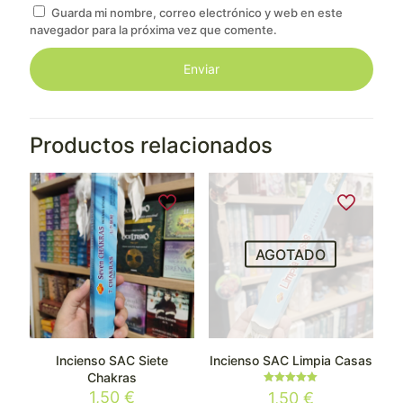
Guarda mi nombre, correo electrónico y web en este
navegador para la próxima vez que comente.
Productos relacionados
AGOTADO
Incienso SAC Siete
Incienso SAC Limpia Casas
Chakras
Valorado
1,50
€
1,50
€
con