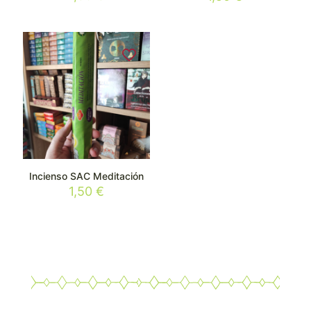
5.00
de 5
Incienso SAC Meditación
1,50
€