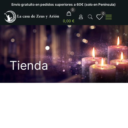
Envío gratuíto en pedidos superiores a 60€ (solo en Península)
0
0
0,00 €
Tienda