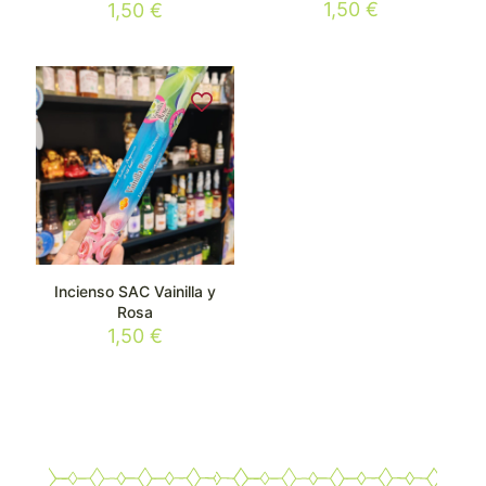
Valorado
1,50
€
1,50
€
con
5.00
de 5
Incienso SAC Vainilla y
Rosa
1,50
€