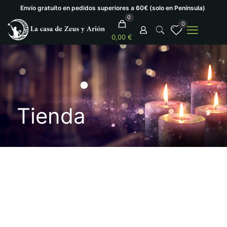
Envío gratuíto en pedidos superiores a 60€ (solo en Península)
0
0
0,00 €
Tienda