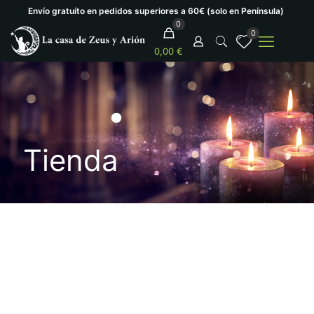
Envío gratuíto en pedidos superiores a 60€ (solo en Península)
0
0
0,00 €
Tienda