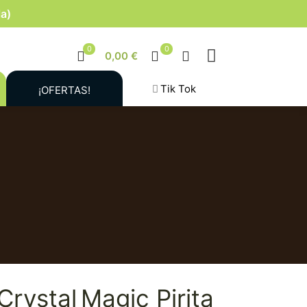
la)
0
0
0,00 €
Tik Tok
¡OFERTAS!
Crystal Magic Pirita