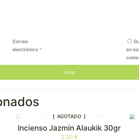
Correo
Gu
electrónico
*
en es
come
ionados
AGOTADO
Incienso Jazmín Alaukik 30gr
¡
2,20
€