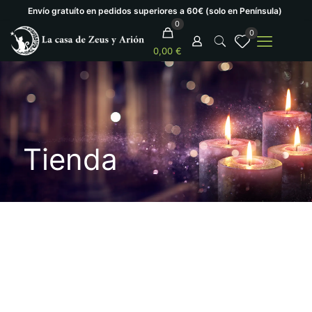
Envío gratuíto en pedidos superiores a 60€ (solo en Península)
0
0
0,00 €
Tienda