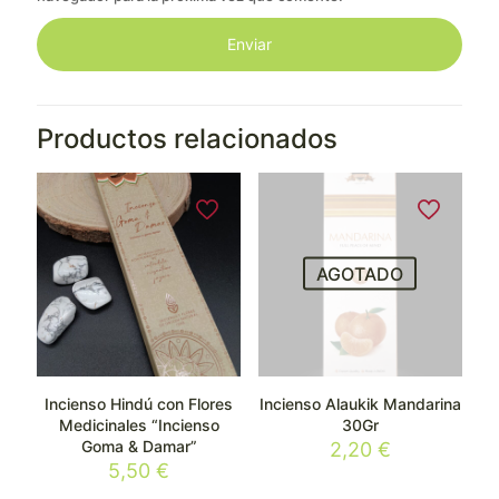
Productos relacionados
AGOTADO
Incienso Hindú con Flores
Incienso Alaukik Mandarina
Medicinales “Incienso
30Gr
Goma & Damar”
2,20
€
5,50
€