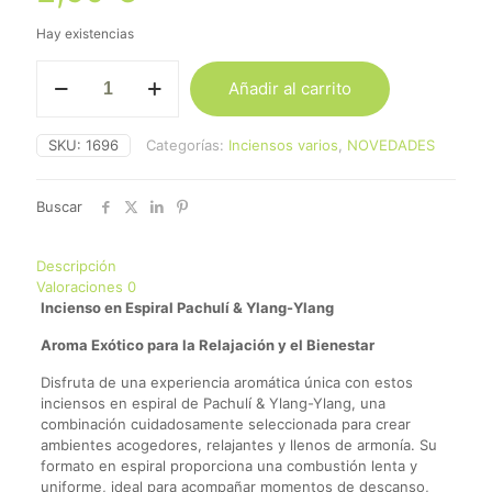
Hay existencias
Incienso
Añadir al carrito
Espiral
Aroma
Pachuli
SKU:
1696
Categorías:
Inciensos varios
,
NOVEDADES
y
Ylang
(dos
Buscar
unidades)
cantidad
Descripción
Valoraciones
0
Incienso en Espiral Pachulí & Ylang-Ylang
Aroma Exótico para la Relajación y el Bienestar
Disfruta de una experiencia aromática única con estos
inciensos en espiral de Pachulí & Ylang-Ylang, una
combinación cuidadosamente seleccionada para crear
ambientes acogedores, relajantes y llenos de armonía. Su
formato en espiral proporciona una combustión lenta y
uniforme, ideal para acompañar momentos de descanso,