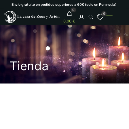
Envío gratuíto en pedidos superiores a 60€ (solo en Península)
0
0
0,00 €
Tienda