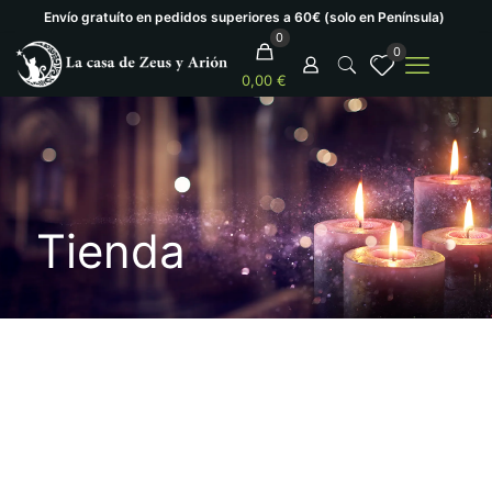
Envío gratuíto en pedidos superiores a 60€ (solo en Península)
0
0
0,00 €
Tienda