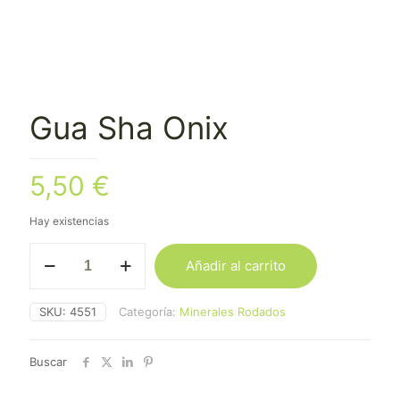
Gua Sha Onix
5,50
€
Hay existencias
Gua
Añadir al carrito
Sha
Onix
cantidad
SKU:
4551
Categoría:
Minerales Rodados
Buscar