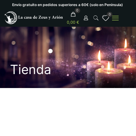
Envío gratuíto en pedidos superiores a 60€ (solo en Península)
0
0
0,00 €
Tienda