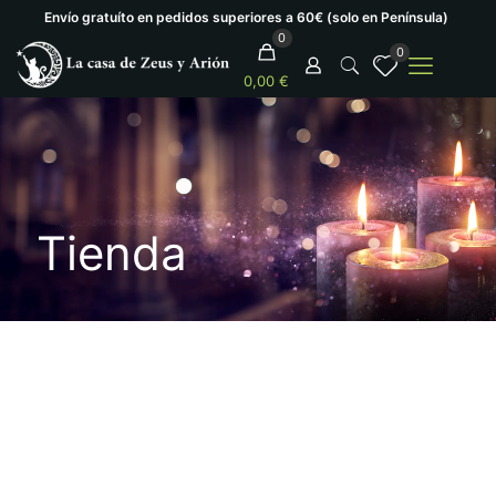
Envío gratuíto en pedidos superiores a 60€ (solo en Península)
0
0
0,00 €
Tienda