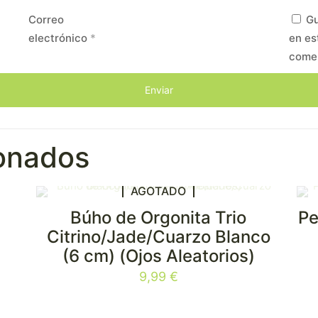
Correo
Gu
electrónico
*
en es
come
ionados
AGOTADO
Búho de Orgonita Trio
Pe
Citrino/Jade/Cuarzo Blanco
(6 cm) (Ojos Aleatorios)
9,99
€