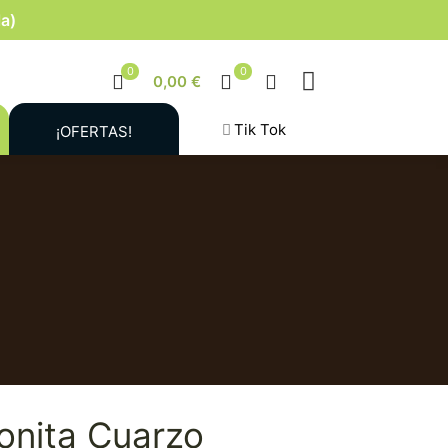
la)
0
0
0,00 €
Tik Tok
¡OFERTAS!
onita Cuarzo