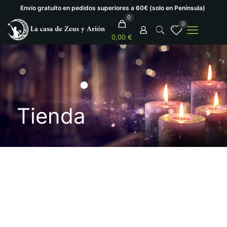
Envío gratuíto en pedidos superiores a 60€ (solo en Península)
0
0
0,00 €
Tienda