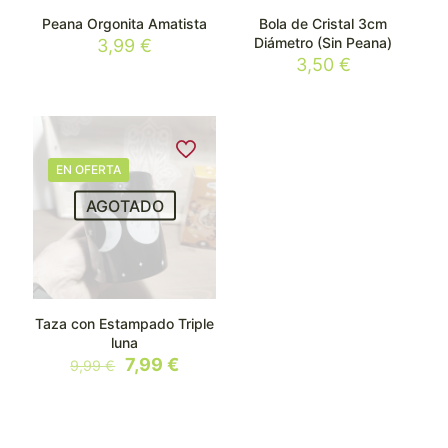
Peana Orgonita Amatista
Bola de Cristal 3cm
Diámetro (Sin Peana)
3,99
€
3,50
€
EN OFERTA
AGOTADO
Taza con Estampado Triple
luna
El
El
7,99
€
9,99
€
precio
precio
original
actual
era:
es:
9,99 €.
7,99 €.