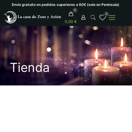
Envío gratuíto en pedidos superiores a 60€ (solo en Península)
0
0
0,00 €
Tienda