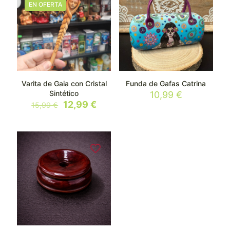
EN OFERTA
Varita de Gaia con Cristal
Funda de Gafas Catrina
Sintético
10,99
€
El
El
12,99
€
15,99
€
precio
precio
original
actual
era:
es:
15,99 €.
12,99 €.