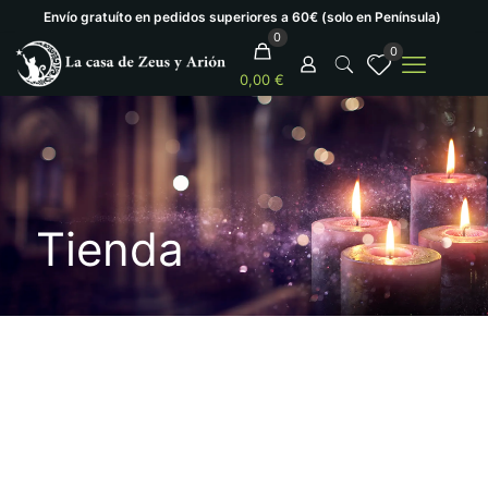
Envío gratuíto en pedidos superiores a 60€ (solo en Península)
0
0
0,00 €
Tienda