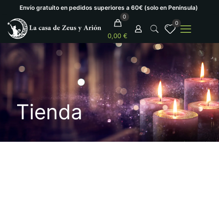
Envío gratuíto en pedidos superiores a 60€ (solo en Península)
0
0
0,00 €
Tienda