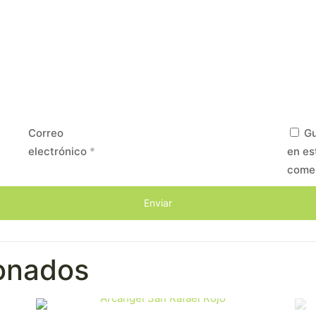
Correo
Gu
electrónico
*
en es
come
ionados