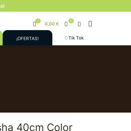
la)
0
0
0,00 €
Tik Tok
¡OFERTAS!
sha 40cm Color