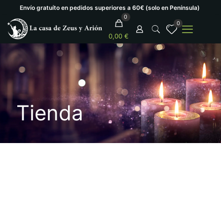
Envío gratuíto en pedidos superiores a 60€ (solo en Península)
0
0
0,00 €
Tienda