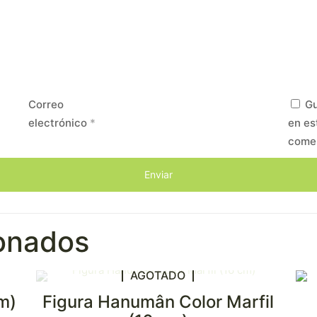
Correo
Gu
electrónico
*
en es
come
ionados
AGOTADO
m)
Figura Hanumân Color Marfil