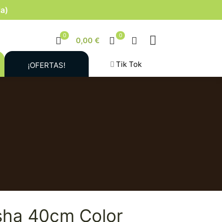
la)
0
0
0,00 €
Tik Tok
¡OFERTAS!
sha 40cm Color