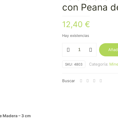
con Peana d
12,40
€
Hay existencias
Esfera
Añadi
Cuarzo
Rosa
Categoría:
Mine
SKU:
4803
Pequeña
con
Peana
Buscar
de
Madera
cantidad
de Madera – 3 cm