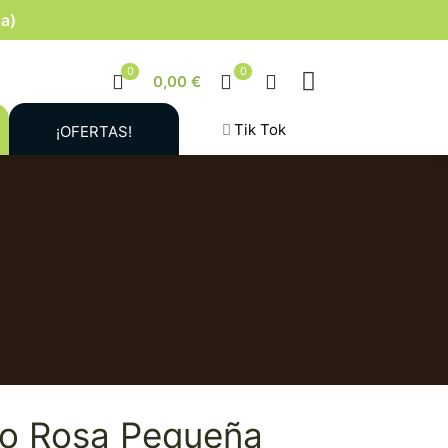
la)
0
0
0,00 €
Tik Tok
¡OFERTAS!
zo Rosa Pequeña