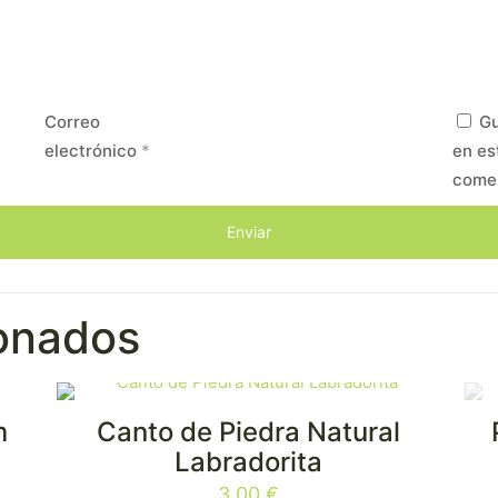
Correo
Gu
electrónico
*
en es
come
ionados
m
Canto de Piedra Natural
Labradorita
3,00
€