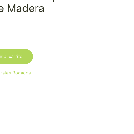
e Madera
r al carrito
rales Rodados