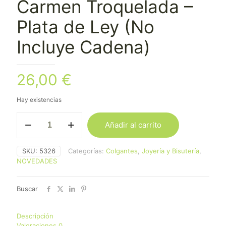
Carmen Troquelada –
Plata de Ley (No
Incluye Cadena)
26,00
€
Hay existencias
Colgante
Añadir al carrito
Virgen
del
Carmen
SKU:
5326
Categorías:
Colgantes
,
Joyería y Bisutería
,
Troquelada
NOVEDADES
-
Plata
de
Buscar
Ley
(No
Incluye
Descripción
Cadena)
Valoraciones
0