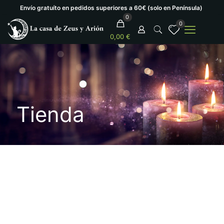
Envío gratuíto en pedidos superiores a 60€ (solo en Península)
0
0
0,00 €
Tienda