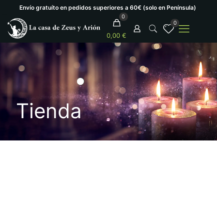
Envío gratuíto en pedidos superiores a 60€ (solo en Península)
0
0
0,00 €
Tienda