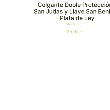
Colgante Doble Protecció
San Judas y Llave San Ben
– Plata de Ley
Valorado
25,95
€
con
3.00
de 5