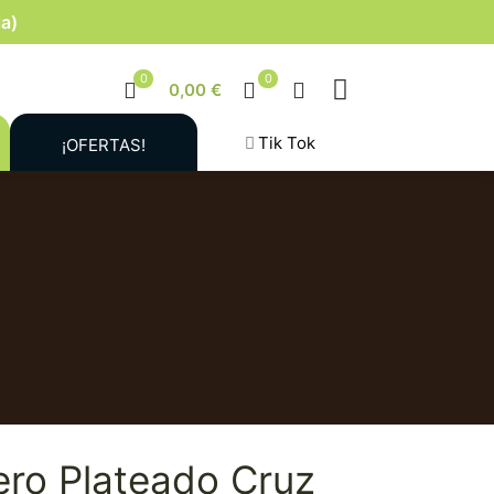
la)
0
0
0,00 €
Tik Tok
¡OFERTAS!
ero Plateado Cruz