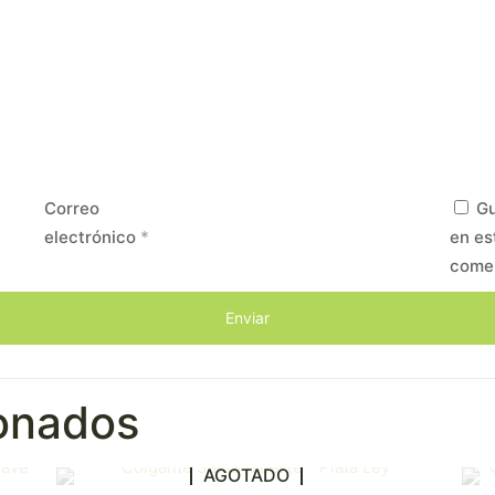
Correo
Gu
electrónico
*
en es
come
ionados
AGOTADO