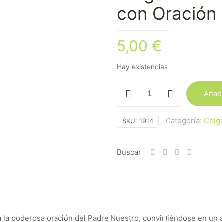
con Oración
5,00
€
Hay existencias
Colgante
Añadi
Acero
Plateado
Categoría:
Colg
SKU:
1914
Cruz
con
Oración
Buscar
Padre
Nuestro
cantidad
a la poderosa oración del Padre Nuestro, convirtiéndose en un a