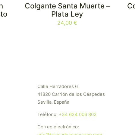
n
Colgante Santa Muerte –
Co
ito
Plata Ley
24,00
€
Calle Herradores 6,
41820 Carrión de los Céspedes
Sevilla, España
Teléfono:
+34 634 006 802
Correo electrónico:
info@lacasadezeusyarion.com