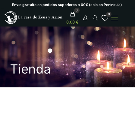
Envío gratuíto en pedidos superiores a 60€ (solo en Península)
0
0
0,00 €
Tienda