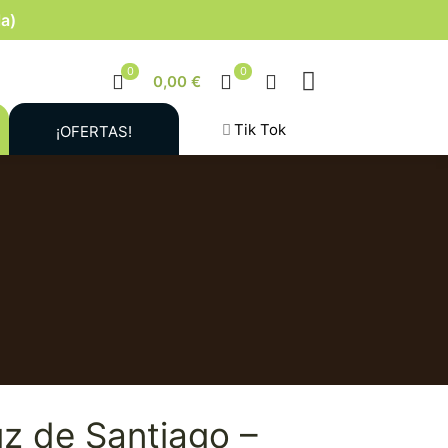
la)
0
0
0,00 €
Tik Tok
¡OFERTAS!
z de Santiago –