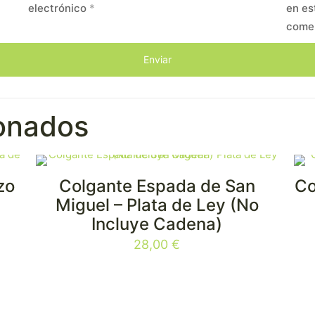
electrónico
*
en es
come
ionados
zo
Colgante Espada de San
Co
Miguel – Plata de Ley (No
Incluye Cadena)
28,00
€