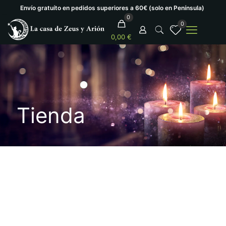
Envío gratuíto en pedidos superiores a 60€ (solo en Península)
0
0
0,00 €
Tienda