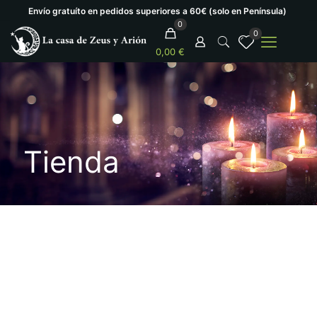
Envío gratuíto en pedidos superiores a 60€ (solo en Península)
0
0
0,00 €
Tienda