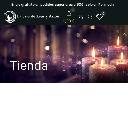
Envío gratuíto en pedidos superiores a 60€ (solo en Península)
0
0
0,00 €
Tienda