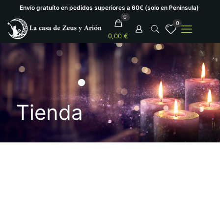
Envío gratuíto en pedidos superiores a 60€ (solo en Península)
0
0
0,00 €
Tienda