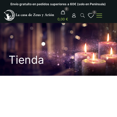
Envío gratuíto en pedidos superiores a 60€ (solo en Península)
0
0
0,00 €
Tienda