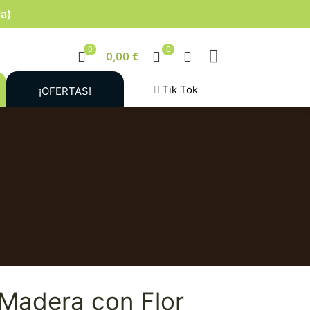
la)
0
0
0,00 €
Tik Tok
¡OFERTAS!
 Madera con Flor