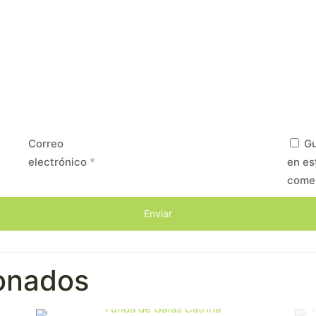
Correo
Gu
electrónico
*
en es
come
ionados