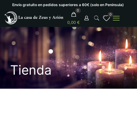
Envío gratuíto en pedidos superiores a 60€ (solo en Península)
0
0
0,00 €
Tienda