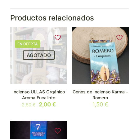
Productos relacionados
EN OFERTA
AGOTADO
Incienso ULLAS Orgánico
Conos de Incienso Karma –
Aroma Eucalipto
Romero
El
El
2,00
€
1,50
€
2,50
€
precio
precio
original
actual
era:
es:
2,50 €.
2,00 €.