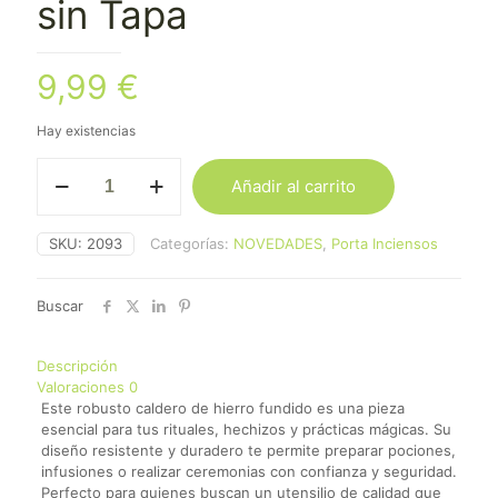
sin Tapa
9,99
€
Hay existencias
Caldero
Añadir al carrito
Hierro
Fundido
sin
SKU:
2093
Categorías:
NOVEDADES
,
Porta Inciensos
Tapa
cantidad
Buscar
Descripción
Valoraciones
0
Este robusto caldero de hierro fundido es una pieza
esencial para tus rituales, hechizos y prácticas mágicas. Su
diseño resistente y duradero te permite preparar pociones,
infusiones o realizar ceremonias con confianza y seguridad.
Perfecto para quienes buscan un utensilio de calidad que