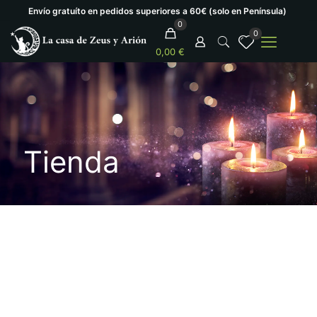
Envío gratuíto en pedidos superiores a 60€ (solo en Península)
0
0
0,00 €
Tienda