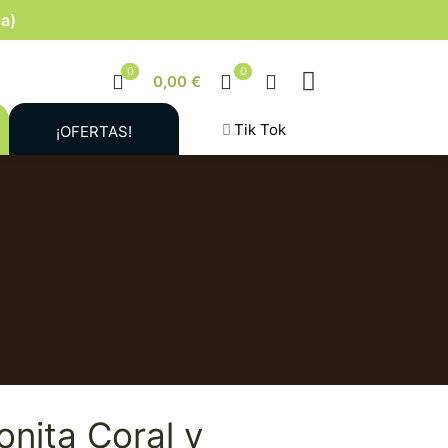
la)
0
0
0,00 €
Tik Tok
¡OFERTAS!
nita Coral y