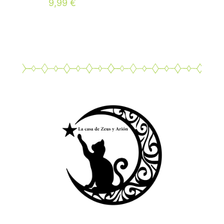
9,99
€