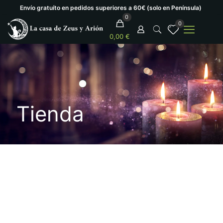
Envío gratuíto en pedidos superiores a 60€ (solo en Península)
0
0
0,00 €
Tienda