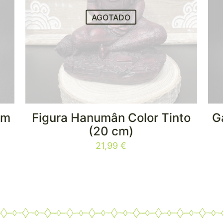
AGOTADO
cm
Figura Hanumân Color Tinto
G
(20 cm)
21,99
€