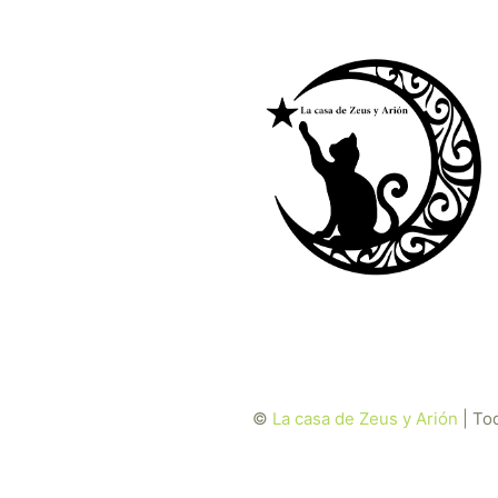
©
La casa de Zeus y Arión
| To