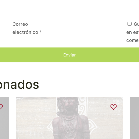
Correo
Gu
electrónico
*
en es
come
ionados