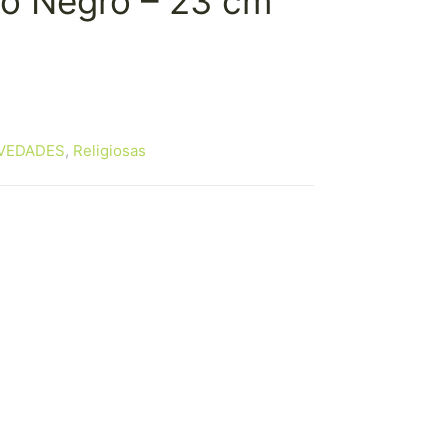
o Negro – 23 cm
VEDADES
,
Religiosas