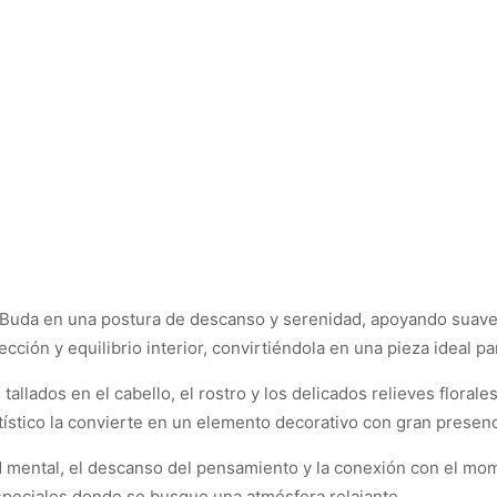
a Buda en una postura de descanso y serenidad, apoyando suave
cción y equilibrio interior, convirtiéndola en una pieza ideal p
tallados en el cabello, el rostro y los delicados relieves floral
artístico la convierte en un elemento decorativo con gran presenc
ad mental, el descanso del pensamiento y la conexión con el mo
speciales donde se busque una atmósfera relajante.