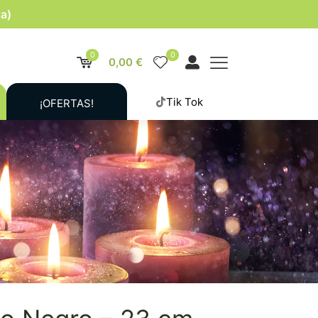
la)
0
0
0,00 €
Tik Tok
¡OFERTAS!