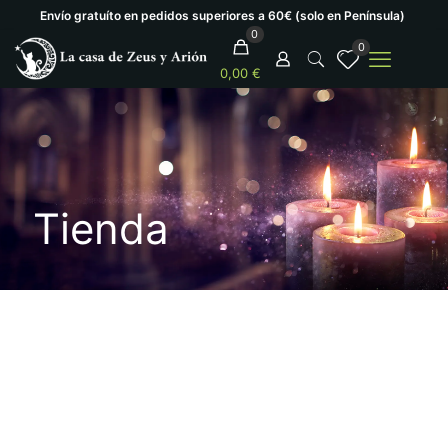
Envío gratuíto en pedidos superiores a 60€ (solo en Península)
0
0
0,00 €
Tienda