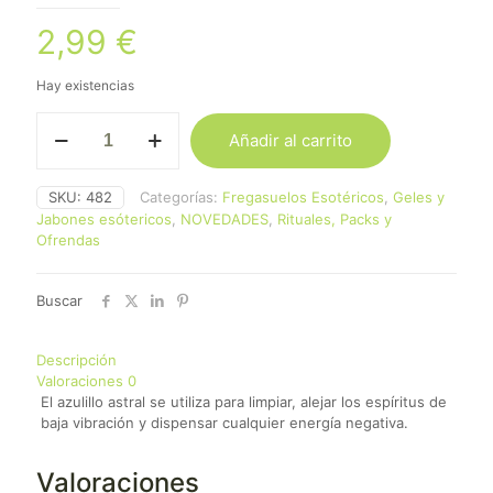
2,99
€
Hay existencias
Azulillo
Añadir al carrito
Astral
cantidad
SKU:
482
Categorías:
Fregasuelos Esotéricos
,
Geles y
Jabones esótericos
,
NOVEDADES
,
Rituales, Packs y
Ofrendas
Buscar
Descripción
Valoraciones
0
El azulillo astral se utiliza para limpiar, alejar los espíritus de
baja vibración y dispensar cualquier energía negativa.
Valoraciones