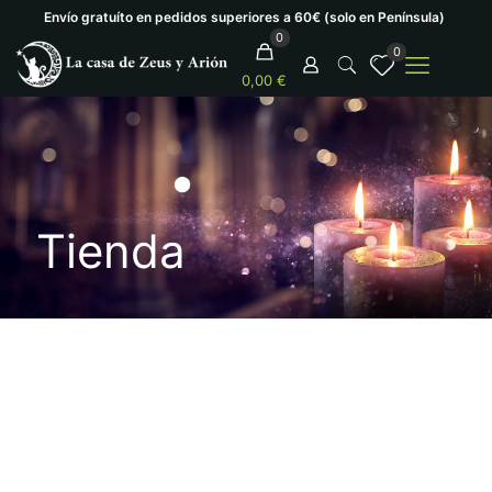
Envío gratuíto en pedidos superiores a 60€ (solo en Península)
0
0
0,00 €
Tienda