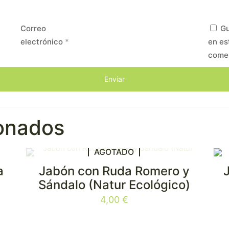
Correo
Gu
electrónico
*
en es
come
ionados
AGOTADO
a
Jabón con Ruda Romero y
Sándalo (Natur Ecológico)
4,00
€