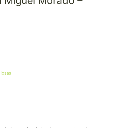
n Miguel Morado –
giosas