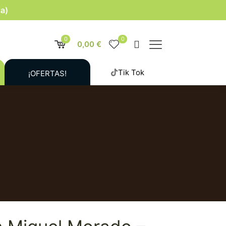
la)
0
0
0,00 €
Tik Tok
¡OFERTAS!