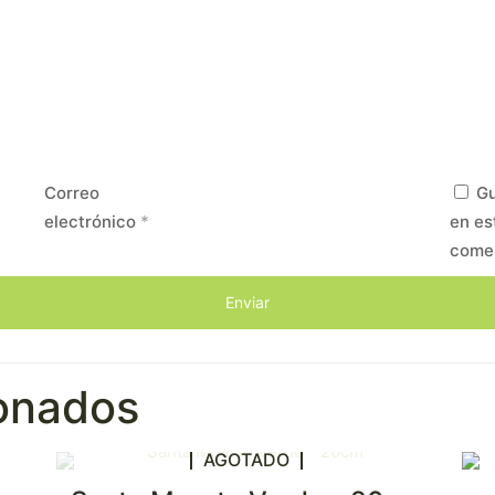
Correo
Gu
electrónico
*
en es
come
ionados
AGOTADO