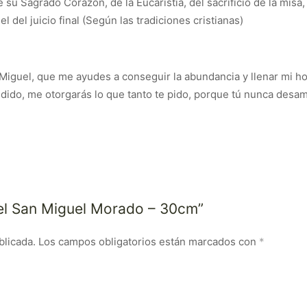
 su Sagrado Corazón, de la Eucaristía, del sacrificio de la misa,
el del juicio final (Según las tradiciones cristianas)
Miguel, que me ayudes a conseguir la abundancia y llenar mi hog
edido, me otorgarás lo que tanto te pido, porque tú nunca desa
gel San Miguel Morado – 30cm”
blicada.
Los campos obligatorios están marcados con
*