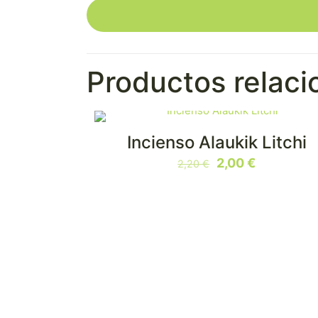
Productos relac
Incienso Alaukik Litchi
EN OFERTA
El
El
2,00
€
2,20
€
precio
precio
original
actual
era:
es:
2,20 €.
2,00 €.