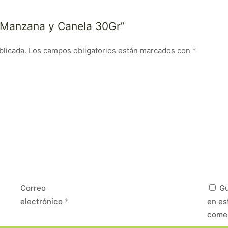
ik Manzana y Canela 30Gr”
blicada.
Los campos obligatorios están marcados con
*
Correo
Gu
electrónico
*
en es
come