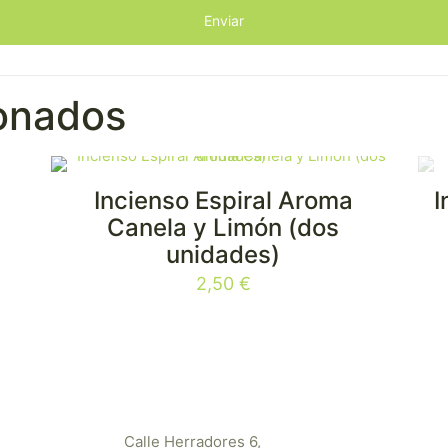
ionados
Incienso Espiral Aroma
I
¡NUEVO!
E
Canela y Limón (dos
unidades)
2,50
€
Calle Herradores 6,