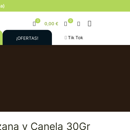
la)
0
0
0,00 €
Tik Tok
¡OFERTAS!
zana y Canela 30Gr