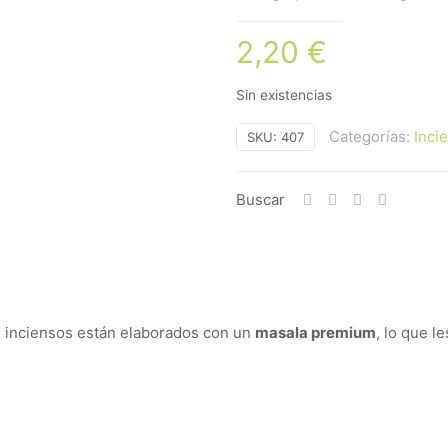
2,20
€
Sin existencias
Categorías:
Inci
SKU:
407
Buscar
s inciensos están elaborados con un
masala premium
, lo que l