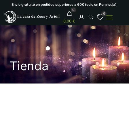
Envío gratuíto en pedidos superiores a 60€ (solo en Península)
0
0
0,00 €
Tienda