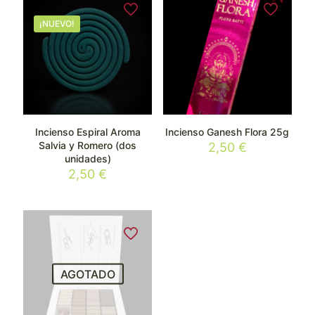
¡NUEVO!
Incienso Espiral Aroma
Incienso Ganesh Flora 25g
Salvia y Romero (dos
2,50
€
unidades)
2,50
€
AGOTADO